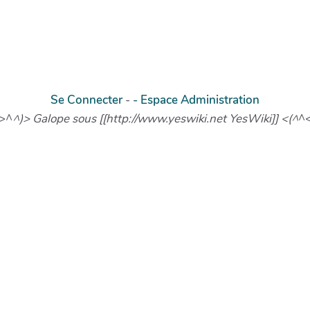
Se Connecter
-
- Espace Administration
(>^
^)> Galope sous [[http://www.yeswiki.net YesWiki]] <(^
^<