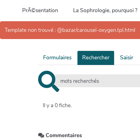
Aller au contenu principal
PrÃ©sentation
La Sophrologie, pourquoi ?
Template non trouvé : @bazar/carousel-oxygen.tpl.html
Formulaires
Rechercher
Saisir
Il y a 0 fiche.
Commentaires