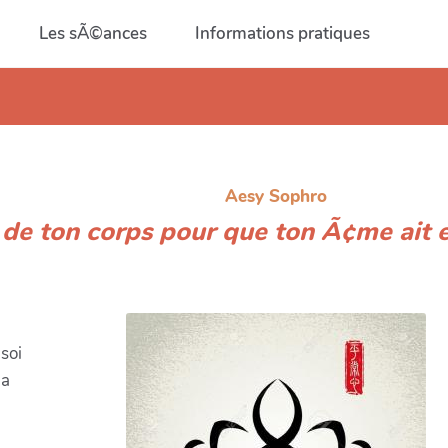
Les sÃ©ances
Informations pratiques
Aesy Sophro
 de ton corps pour que ton Ã¢me ait 
soi
la