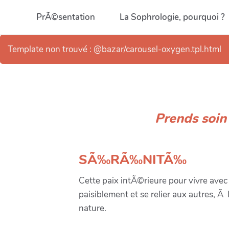
Aller au contenu principal
PrÃ©sentation
La Sophrologie, pourquoi ?
Template non trouvé : @bazar/carousel-oxygen.tpl.html
Prends soin
SÃ‰RÃ‰NITÃ‰
Cette paix intÃ©rieure pour vivre avec 
paisiblement et se relier aux autres, Ã 
nature.