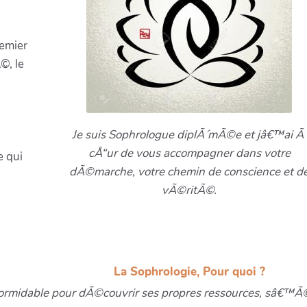
remier
©, le
Je suis Sophrologue diplÃ´mÃ©e et jâ€™ai Ã
cÅ“ur de vous accompagner dans votre
e qui
dÃ©marche, votre chemin de conscience et d
vÃ©ritÃ©.
La Sophrologie, Pour quoi ?
 formidable pour dÃ©couvrir ses propres ressources, sâ€™Ã