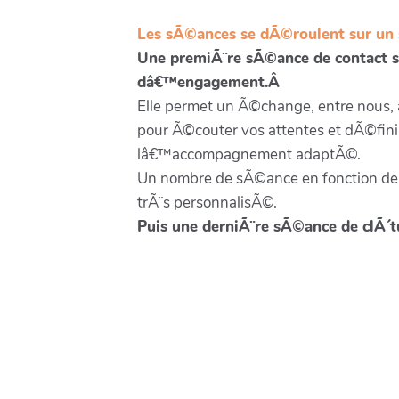
Les sÃ©ances se dÃ©roulent sur un
Une premiÃ¨re sÃ©ance de contact s
dâ€™engagement.Â
Elle permet un Ã©change, entre nous,
pour Ã©couter vos attentes et dÃ©finir
lâ€™accompagnement adaptÃ©.
Un nombre de sÃ©ance en fonction de l
trÃ¨s personnalisÃ©.
Puis une derniÃ¨re sÃ©ance de clÃ´tu