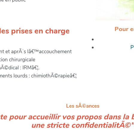
Pour en
s prises en charge
P
t et aprÃ¨s lâ€™accouchement
on chirurgicale
©dical : IRMâ€¦.
ents lourds : chimiothÃ©rapieâ€¦
Les sÃ©ances
e pour accueillir vos propos dans la 
une stricte confidentialitÃ©"