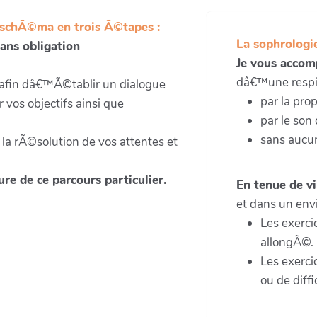
 schÃ©ma en trois Ã©tapes :
La sophrologie
ans obligation
Je vous accom
dâ€™une respir
 afin dâ€™Ã©tablir un dialogue
par la pro
 vos objectifs ainsi que
par le son
sans aucun
a rÃ©solution de vos attentes et
re de ce parcours particulier.
En tenue de v
et dans un env
Les exerci
allongÃ©.
Les exerc
ou de diff