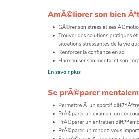
AmÃ©liorer son bien Ãª
GÃ©rer son stress et ses Ã©moti
Trouver des solutions pratiques et 
situations stressantes de la vie qu
Renforcer la confiance en soi
Harmoniser son mental et son cor
En savoir plus
Se prÃ©parer mentalem
Permettre Ã un sportif dâ€™Ãªtre
PrÃ©parer un examen, un concou
PrÃ©parer un entretien dâ€™em
PrÃ©parer un rendez-vous import
Se prÃ©parer Ã une prise de parol