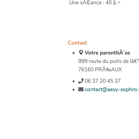
Une sÃ©ance : 40 â‚¬
Contact
Votre parenthÃ¨se
999 route du puits de lâ€
76160 PRÃ‰AUX
06 37 20 45 37
contact@aesy-sophro.