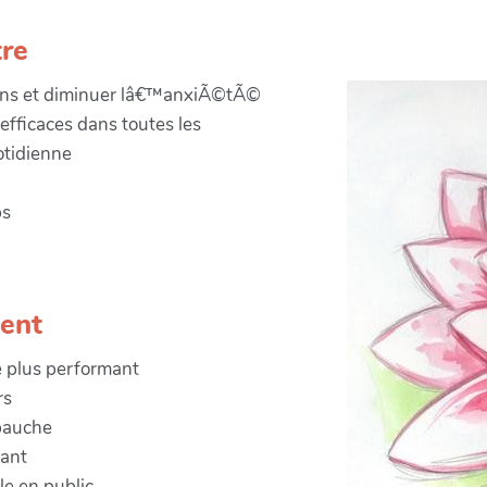
tre
ons et diminuer lâ€™anxiÃ©tÃ©
efficaces dans toutes les
otidienne
ps
ent
 plus performant
rs
bauche
ant
e en public