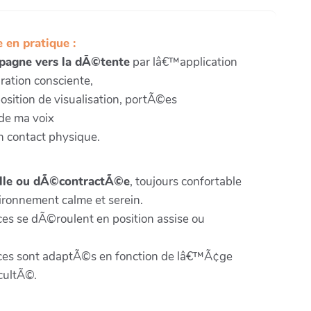
 en pratique :
pagne vers la dÃ©tente
par lâ€™application
ation consciente,
position de visualisation, portÃ©es
 de ma voix
 contact physique.
ille ou dÃ©contractÃ©e
, toujours confortable
ironnement calme et serein.
ces se dÃ©roulent en position assise ou
ices sont adaptÃ©s en fonction de lâ€™Ã¢ge
icultÃ©.