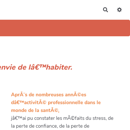
Recherch
envie de lâ€™habiter.
AprÃ¨s de nombreuses annÃ©es
dâ€™activitÃ© professionnelle dans le
monde de la santÃ©,
jâ€™ai pu constater les mÃ©faits du stress, de
la perte de confiance, de la perte de