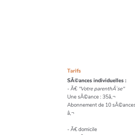
Tarifs
SÃ©ances individuelles :
- Ã€
"Votre parenthÃ¨se"
Une sÃ©ance : 35â‚¬
Abonnement de 10 sÃ©ances
â‚¬
- Ã€ domicile