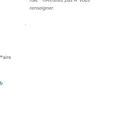
nâ€™hÃ©sitez pas Ã vous
renseigner.
.
™aire
fr