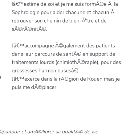
lâ€™estime de soi et je me suis formÃ©e Ã la
Sophrologie pour aider chacune et chacun Ã
retrouver son chemin de bien-Ãªtre et de
sÃ©rÃ©nitÃ©.
Jâ€™accompagne Ã©galement des patients
dans leur parcours de santÃ© en support de
traitements lourds (chimiothÃ©rapie), pour des
grossesses harmonieusesâ€¦..
e
Jâ€™exerce dans la rÃ©gion de Rouen mais je
puis me dÃ©placer.
©panouir et amÃ©liorer sa qualitÃ© de vie