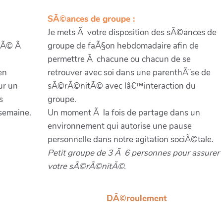
SÃ©ances de groupe :
Je mets Ã votre disposition des sÃ©ances de
ptÃ© Ã
groupe de faÃ§on hebdomadaire afin de
permettre Ã chacune ou chacun de se
en
retrouver avec soi dans une parenthÃ¨se de
ur un
sÃ©rÃ©nitÃ© avec lâ€™interaction du
s
groupe.
semaine.
Un moment Ã la fois de partage dans un
environnement qui autorise une pause
personnelle dans notre agitation sociÃ©tale.
Petit groupe de 3 Ã 6 personnes pour assurer
votre sÃ©rÃ©nitÃ©.
DÃ©roulement