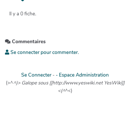
Il y a 0 fiche.
Commentaires
Se connecter pour commenter.
Se Connecter
-
- Espace Administration
(>^
^)> Galope sous [[http://www.yeswiki.net YesWiki]]
<(^
^<)