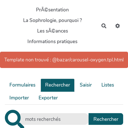
Aller au contenu principal
PrÃ©sentation
La Sophrologie, pourquoi ?
Recherch
Les sÃ©ances
Informations pratiques
Template non trouvé : @bazar/carousel-oxygen.tpl.html
Formulaires
Rechercher
Saisir
Listes
Importer
Exporter