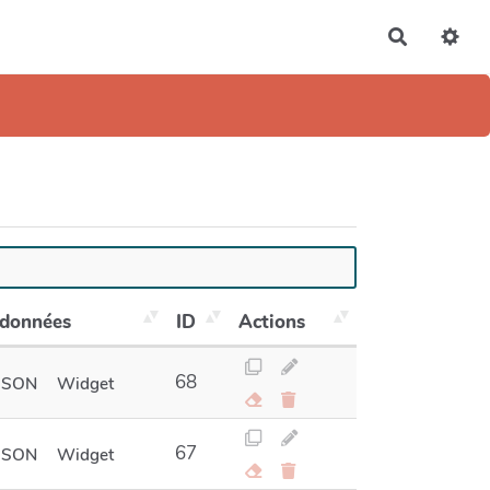
Recherch
 données
ID
Actions
68
JSON
Widget
67
JSON
Widget