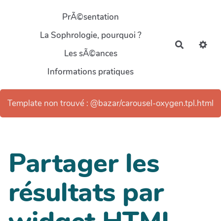
Aller au contenu principal
PrÃ©sentation
La Sophrologie, pourquoi ?
Recherch
Les sÃ©ances
Informations pratiques
Template non trouvé : @bazar/carousel-oxygen.tpl.html
Partager les
résultats par