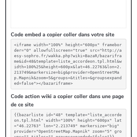
Code embed a copier coller dans votre site
<iframe width="100%" height="600px" framebor
der="0" allowfullscreen="true" src="http://a
esy-sophro.fr/wakka.php?wiki=BazaR/bazarifra
me&id=48&template=liste_accordeon.tpl.html&w
idth=100%25&height=600px&lat=46.22763&lon=2.
213749&markersize=big&provider=OpenStreetMa
p.Mapnik&zoom=5&groups=&titles=&groupsexpand
ed=false"></bazariframe>
Code action wiki a copier coller dans une page
de ce site
{{bazarliste id="48" template="liste_accorde
on.tpl.html" width="100%" height="600px" lat
="46.22763" lon="2.213749" markersize="big" 
provider="OpenStreetMap.Mapnik" zoom="5" gro
ups="" titles="" groupsexpanded="false"}}