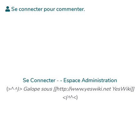
Se connecter pour commenter.
Se Connecter
-
- Espace Administration
(>^
^)> Galope sous [[http://www.yeswiki.net YesWiki]]
<(^
^<)